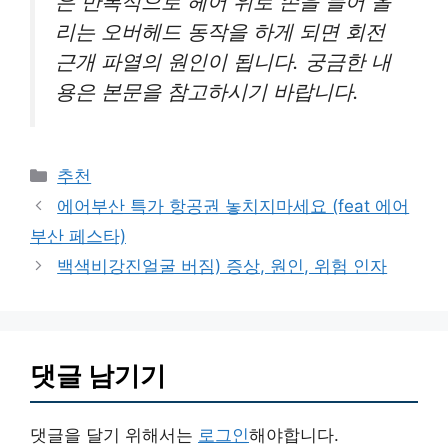
은 반복적으로 헤어 위로 손을 들어 올
리는 오버헤드 동작을 하게 되면 회전
근개 파열의 원인이 됩니다. 궁금한 내
용은 본문을 참고하시기 바랍니다.
카
추천
테
에어부산 특가 항공권 놓치지마세요 (feat 에어
고
부산 페스타)
리
백색비강진얼굴 버짐) 증상, 원인, 위험 인자
댓글 남기기
댓글을 달기 위해서는
로그인
해야합니다.