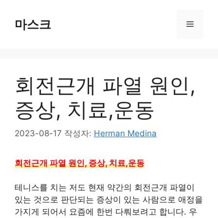
컨
텐
마스크
메
츠
로
뉴
건
너
회전근개 파열 원인,
뛰
기
증상, 치료,운동
2023-08-17
작성자:
Herman Medina
회전근개 파열 원인, 증상, 치료,운동
테니스를 치는 저도 현재 약간의 회전근개 파열이
있는 것으로 판단되는 증상이 있는 사람으로 애정을
가지게 되어서 요즘에 한번 다뤄보려고 합니다. 우