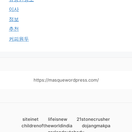
이사
정보
추천
커피원두
https://masquewordpress.com/
siteinet
lifeisnew
21stonecrusher
childrenoftheworldindia
dojangmakpa