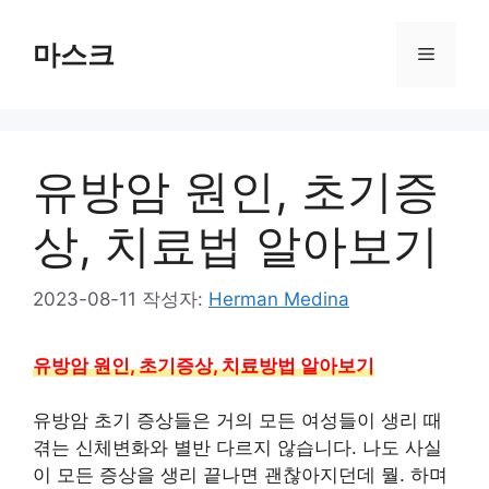
컨
텐
마스크
메
츠
로
뉴
건
너
유방암 원인, 초기증
뛰
기
상, 치료법 알아보기
2023-08-11
작성자:
Herman Medina
유방암 원인, 초기증상, 치료방법 알아보기
유방암 초기 증상들은 거의 모든 여성들이 생리 때
겪는 신체변화와 별반 다르지 않습니다. 나도 사실
이 모든 증상을 생리 끝나면 괜찮아지던데 뭘. 하며