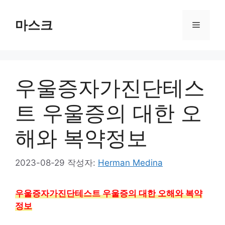
컨
텐
마스크
메
츠
로
뉴
건
너
우울증자가진단테스
뛰
기
트 우울증의 대한 오
해와 복약정보
2023-08-29
작성자:
Herman Medina
우울증자가진단테스트 우울증의 대한 오해와 복약
정보