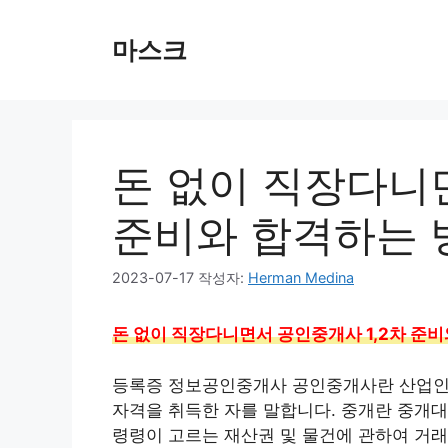
컨
텐
마스크
츠
로
건
너
뛰
돈 없이 직장다니면
기
준비와 합격하는 
2023-07-17
작성자:
Herman Medina
돈 없이 직장다니면서 공인중개사 1,2차 준
등록증 정보공인중개사 공인중개사란 산업인
자격을 취득한 자를 말합니다. 중개란 중개대
령령이 고르는 재산권 및 물건에 관하여 거래