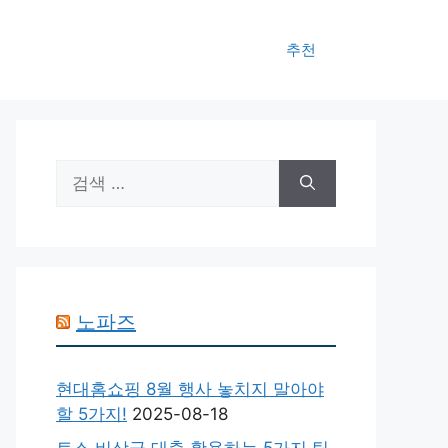
추천
검
색:
노파즈
현대홈쇼핑 8월 행사 놓치지 말아야
할 5가지!
2025-08-18
토스 비상금 대출 활용하는 5가지 팁