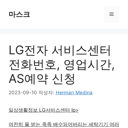
컨
텐
마스크
메
츠
로
뉴
건
너
LG전자 서비스센터
뛰
기
전화번호, 영업시간,
AS예약 신청
2023-09-10
작성자:
Herman Medina
일상생활정보 LG서비스센터 Ip>
여전히 물 받는 족족 배수되어버리는 세탁기기 여러