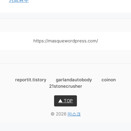
커피원두
https://masquewordpress.com/
reportit.tistory
garlandautobody
coinon
21stonecrusher
▲ TOP
© 2026
마스크