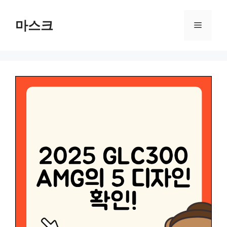
컨
텐
마스크
메
츠
로
뉴
건
너
뛰
기