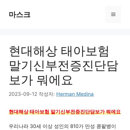
컨
텐
마스크
메
츠
로
뉴
건
너
현대해상 태아보험
뛰
기
말기신부전증진단담
보가 뭐에요
2023-09-12
작성자:
Herman Medina
현대해상 태아보험 말기신부전증진단담보가 뭐에요
우리나라 30세 이상 성인의 810가 만성 콩팥병이