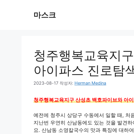
컨
텐
마스크
츠
로
건
너
뛰
청주행복교육지구
기
아이파스 진로탐색
2023-08-17
작성자:
Herman Medina
청주행복교육지구 산성초 백호파이브와 아이
예전에 청주시 상당구 수동에서 일할 때, 처
지난번 우연히 산남동에도 있는 것을 발견하여
요. 산남동 소영칼국수의 맛과 특징에 대하