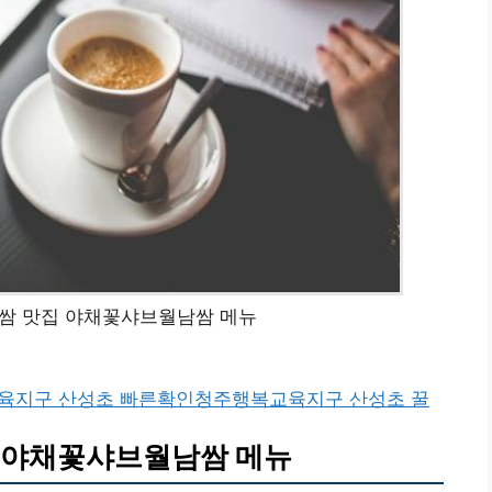
쌈 맛집 야채꽃샤브월남쌈 메뉴
육지구 산성초 빠른확인
청주행복교육지구 산성초 꿀
 야채꽃샤브월남쌈 메뉴