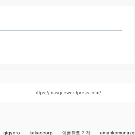
https://masquewordpress.com/
gigyero
kakaocorp
임플란트 가격
amankomunazg