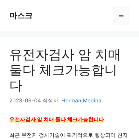
컨
텐
마스크
메
츠
로
뉴
건
너
유전자검사 암 치매
뛰
기
둘다 체크가능합니
다
2023-09-04
작성자:
Herman Medina
유전자검사 암 치매 둘다 체크가능합니다
최근 유전자 검사기술이 획기적으로 향상되어 친자