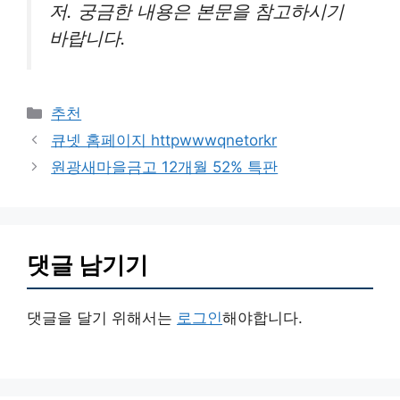
저. 궁금한 내용은 본문을 참고하시기
바랍니다.
카
추천
테
큐넷 홈페이지 httpwwwqnetorkr
고
원광새마을금고 12개월 52% 특판
리
댓글 남기기
댓글을 달기 위해서는
로그인
해야합니다.