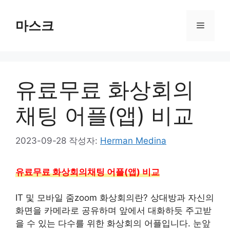
컨
텐
마스크
메
츠
로
뉴
건
너
유료무료 화상회의
뛰
기
채팅 어플(앱) 비교
2023-09-28
작성자:
Herman Medina
유료무료 화상회의채팅 어플(앱) 비교
IT 및 모바일 줌zoom 화상회의란? 상대방과 자신의
화면을 카메라로 공유하며 앞에서 대화하듯 주고받
을 수 있는 다수를 위한 화상회의 어플입니다. 눈앞