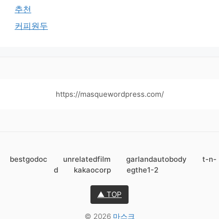
추천
커피원두
https://masquewordpress.com/
bestgodoc
unrelatedfilm
garlandautobody
t-n-
d
kakaocorp
egthe1-2
▲ TOP
© 2026
마스크