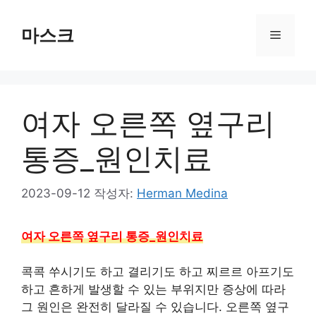
컨
텐
마스크
메
츠
로
뉴
건
너
여자 오른쪽 옆구리
뛰
기
통증_원인치료
2023-09-12
작성자:
Herman Medina
여자 오른쪽 옆구리 통증_원인치료
콕콕 쑤시기도 하고 결리기도 하고 찌르르 아프기도
하고 흔하게 발생할 수 있는 부위지만 증상에 따라
그 원인은 완전히 달라질 수 있습니다. 오른쪽 옆구