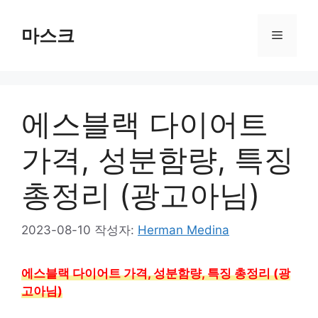
컨
텐
마스크
메
츠
로
뉴
건
너
에스블랙 다이어트
뛰
기
가격, 성분함량, 특징
총정리 (광고아님)
2023-08-10
작성자:
Herman Medina
에스블랙 다이어트 가격, 성분함량, 특징 총정리 (광
고아님)