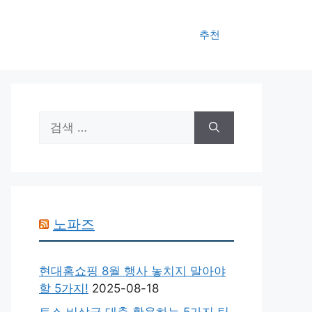
추천
검
색:
노파즈
현대홈쇼핑 8월 행사 놓치지 말아야
할 5가지!
2025-08-18
토스 비상금 대출 활용하는 5가지 팁