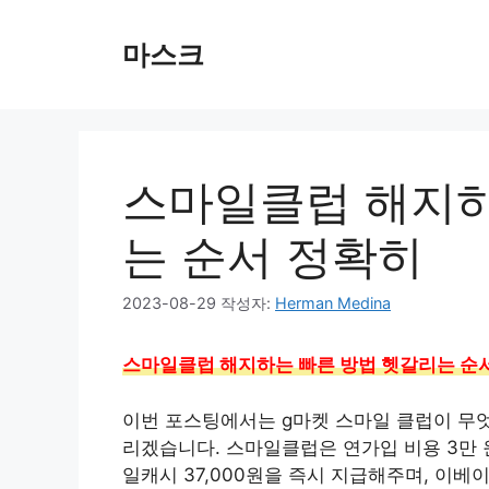
컨
텐
마스크
츠
로
건
너
뛰
스마일클럽 해지하
기
는 순서 정확히
2023-08-29
작성자:
Herman Medina
스마일클럽 해지하는 빠른 방법 헷갈리는 순
이번 포스팅에서는 g마켓 스마일 클럽이 무
리겠습니다. 스마일클럽은 연가입 비용 3만 
일캐시 37,000원을 즉시 지급해주며, 이베이