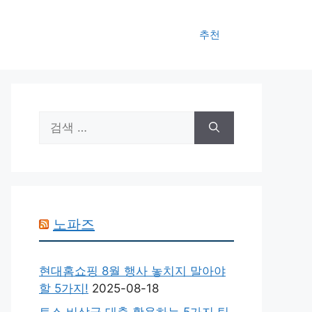
추천
검
색:
노파즈
현대홈쇼핑 8월 행사 놓치지 말아야
할 5가지!
2025-08-18
토스 비상금 대출 활용하는 5가지 팁