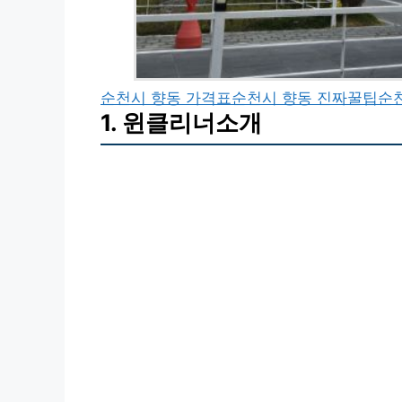
순천시 향동 가격표
순천시 향동 진짜꿀팁
순
1. 윈클리너소개