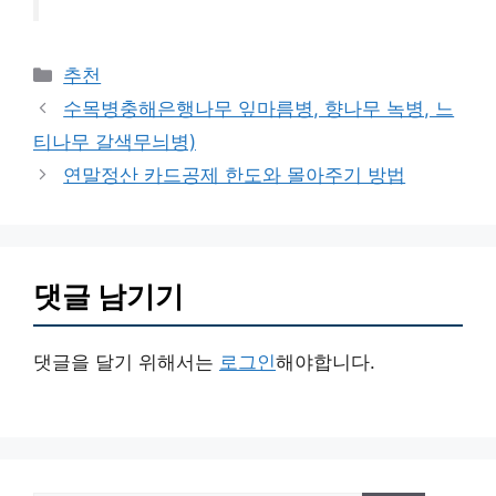
카
추천
테
수목병충해은행나무 잎마름병, 향나무 녹병, 느
고
티나무 갈색무늬병)
리
연말정산 카드공제 한도와 몰아주기 방법
댓글 남기기
댓글을 달기 위해서는
로그인
해야합니다.