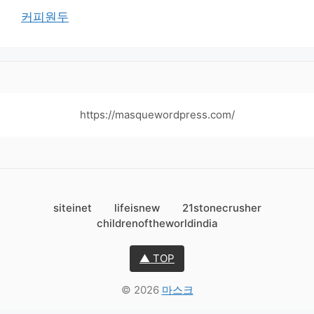
커피원두
https://masquewordpress.com/
siteinet
lifeisnew
21stonecrusher
childrenoftheworldindia
▲ TOP
© 2026
마스크