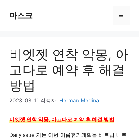
컨
텐
마스크
메
츠
로
뉴
건
너
비엣젯 연착 악몽, 아
뛰
기
고다로 예약 후 해결
방법
2023-08-11
작성자:
Herman Medina
비엣젯 연착 악몽, 아고다로 예약 후 해결 방법
DailyIssue 저는 이번 여름휴가계획을 베트남 나트