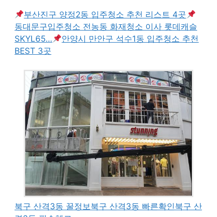
부산진구 양정2동 입주청소 추천 리스트 4곳
동대문구입주청소 전농동 화재청소 이사 롯데캐슬
SKYL65…
안양시 만안구 석수1동 입주청소 추천
BEST 3곳
북구 산격3동 꿀정보
북구 산격3동 빠른확인
북구 산