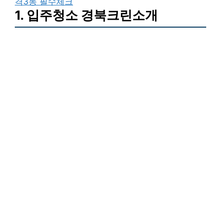
격3동 필수체크
1. 입주청소 경북크린소개