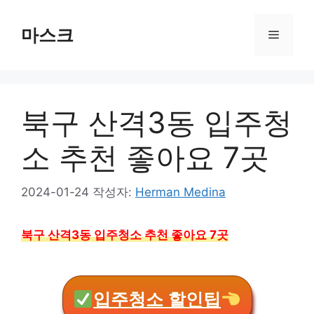
컨
텐
마스크
메
츠
로
뉴
건
너
북구 산격3동 입주청
뛰
기
소 추천 좋아요 7곳
2024-01-24
작성자:
Herman Medina
북구 산격3동 입주청소 추천 좋아요 7곳
입주청소 할인팁