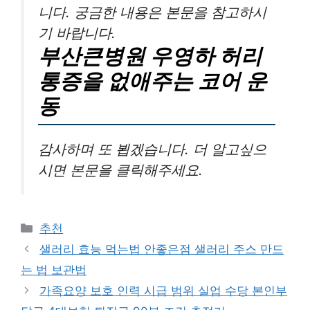
니다. 궁금한 내용은 본문을 참고하시
기 바랍니다.
부산큰병원 우영하 허리
통증을 없애주는 코어 운
동
감사하며 또 뵙겠습니다. 더 알고싶으
시면 본문을 클릭해주세요.
카
추천
테
샐러리 효능 먹는법 안좋은점 샐러리 주스 만드
고
는 법 보관법
리
가족요양 보호 인력 시급 범위 실업 수당 본인부