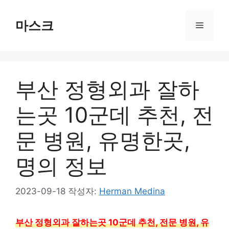
컨
텐
마스크
메
츠
로
뉴
건
너
부산 정형외과 잘하
뛰
기
는곳 10군데 추천, 전
문 병원, 유명한곳,
명의 정보
2023-09-18
작성자:
Herman Medina
부산 정형외과 잘하는곳 10군데 추천, 전문 병원, 유