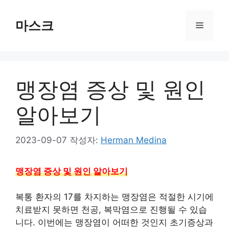
컨
텐
마스크
메
츠
로
뉴
건
너
맹장염 증상 및 원인
뛰
기
알아보기
2023-09-07
작성자:
Herman Medina
맹장염 증상 및 원인 알아보기
복통 환자의 17를 차지하는 맹장염은 적절한 시기에
치료받지 못하면 천공, 복막염으로 진행될 수 있습
니다. 이번에는 맹장염이 어떠한 것인지 초기증상과