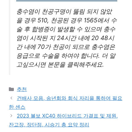
충수염이 천공구명이 뚫림 되지 않았
을 경우 510, 천공된 경우 1565에서 수
술 후 합병증이 발생할 수 있으며 충수
염이 시작된 지 24시간 내에 20 48시
간 내에 70가 천공이 되므로 충수염은
응급으로 수술을 하여야 합니다. 더 알
고싶으시면 본문을 클릭해주세요.
카
추천
테
건배사 모음, 송년회와 회식 자리을 통하여 필요
고
한 센스
리
2023 볼보 XC40 하이브리드 가결표 및 제원,
잔고장, 장단점, 시승기 총 요약 정리