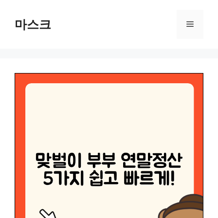
컨
텐
마스크
메
츠
로
뉴
건
너
뛰
기