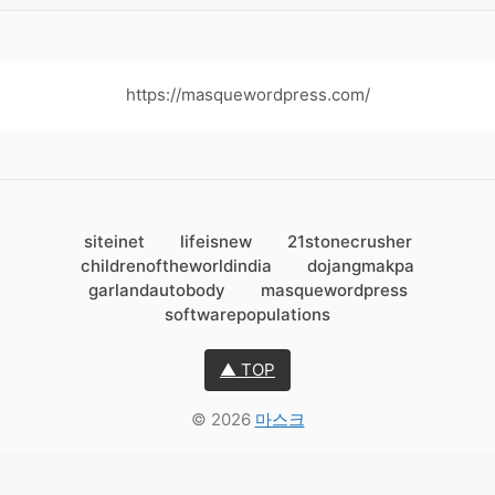
https://masquewordpress.com/
siteinet
lifeisnew
21stonecrusher
childrenoftheworldindia
dojangmakpa
garlandautobody
masquewordpress
softwarepopulations
▲ TOP
© 2026
마스크