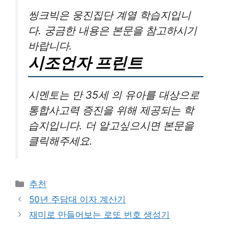
씽크빅은 웅진집단 계열 학습지입니
다. 궁금한 내용은 본문을 참고하시기
바랍니다.
시조언자 프린트
시멘토는 만 35세 의 유아를 대상으로
통합사고력 증진을 위해 제공되는 학
습지입니다. 더 알고싶으시면 본문을
클릭해주세요.
카
추천
테
50년 주담대 이자 계산기
고
재미로 만들어보는 로또 번호 생성기
리