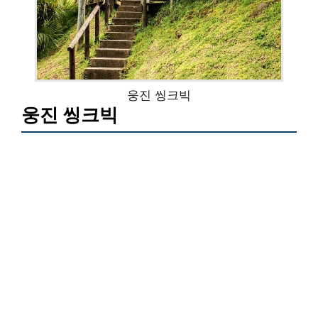
웅진 씽크빅
웅진 씽크빅