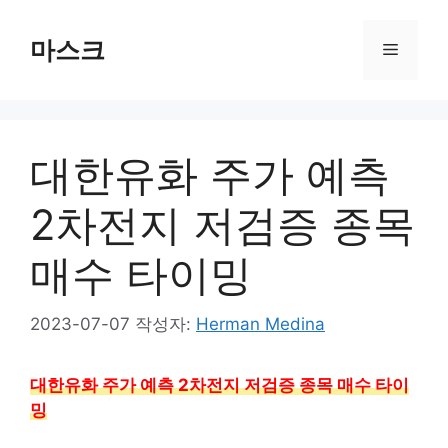
컨
텐
마스크
메
츠
로
뉴
건
너
대한유화 주가 예측
뛰
기
2차전지 저검증 종목
매수 타이밍
2023-07-07
작성자:
Herman Medina
대한유화 주가 예측 2차전지 저검증 종목 매수 타이
밍