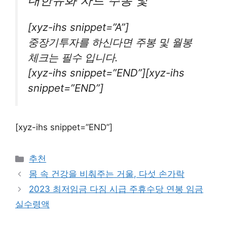
대한유화 차트 주봉 및
[xyz-ihs snippet=”A”]
중장기투자를 하신다면 주봉 및 월봉
체크는 필수 입니다.
[xyz-ihs snippet=”END”][xyz-ihs
snippet=”END”]
[xyz-ihs snippet=”END”]
카
추천
테
몸 속 건강을 비춰주는 거울, 다섯 손가락
고
2023 최저임금 다짐 시급 주휴수당 연봉 임금
리
실수령액