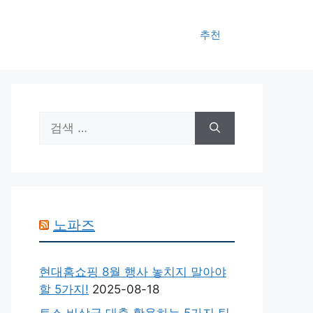
추천
검
색:
노파즈
현대홈쇼핑 8월 행사 놓치지 말아야
할 5가지!
2025-08-18
토스 비상금 대출 활용하는 5가지 팁