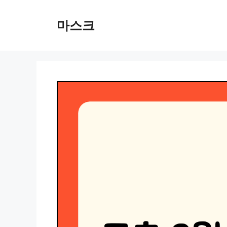
컨
텐
마스크
츠
로
건
너
뛰
기