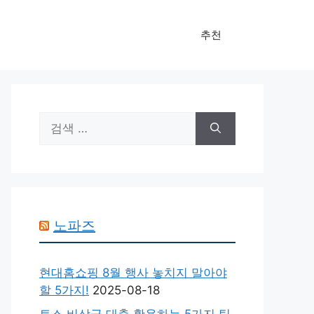
추천
검
색:
노파즈
현대홈쇼핑 8월 행사 놓치지 말아야
할 5가지!
2025-08-18
토스 비상금 대출 활용하는 5가지 팁