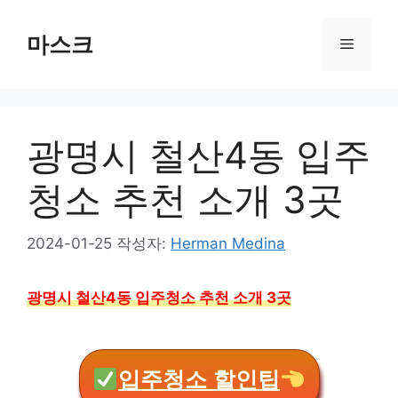
컨
텐
마스크
메
츠
로
뉴
건
너
광명시 철산4동 입주
뛰
기
청소 추천 소개 3곳
2024-01-25
작성자:
Herman Medina
광명시 철산4동 입주청소 추천 소개 3곳
입주청소 할인팁