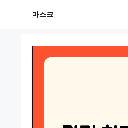
컨
텐
마스크
츠
로
건
너
뛰
기