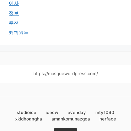
이사
정보
추천
커피원두
https://masquewordpress.com/
studioice
icecw
evenday
mty1090
xkldhoangha
amankomunazgoa
herface