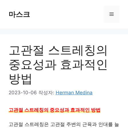
컨
텐
마스크
메
츠
로
뉴
건
너
고관절 스트레칭의
뛰
기
중요성과 효과적인
방법
2023-10-06
작성자:
Herman Medina
고관절 스트레칭의 중요성과 효과적인 방법
고관절 스트레칭은 고관절 주변의 근육과 인대를 늘