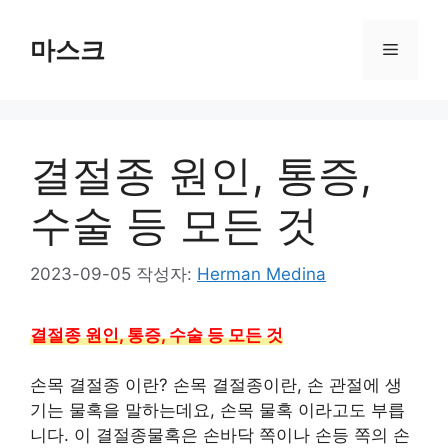
컨
텐
마스크
메
츠
로
뉴
건
너
결절종 원인, 통증,
뛰
기
수술 등 모든 것
2023-09-05
작성자:
Herman Medina
결절종 원인, 통증, 수술 등 모든 것
손목 결절종 이란? 손목 결절종이란, 손 관절에 생
기는 물혹을 말하는데요, 손목 물혹 이라고도 부릅
니다. 이 결절종물혹은 손바닥 쪽이나 손등 쪽의 손