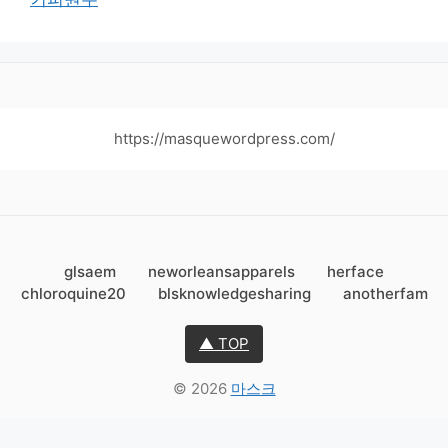
https://masquewordpress.com/
glsaem
neworleansapparels
herface
chloroquine20
blsknowledgesharing
anotherfam
▲ TOP
© 2026
마스크