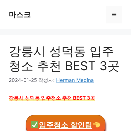
컨
텐
마스크
메
츠
로
뉴
건
너
강릉시 성덕동 입주
뛰
기
청소 추천 BEST 3곳
2024-01-25
작성자:
Herman Medina
강릉시 성덕동 입주청소 추천 BEST 3곳
입주청소 할인팁