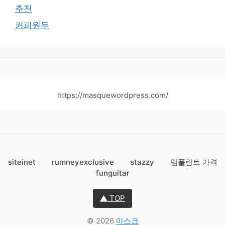
추천
커피원두
https://masquewordpress.com/
siteinet
rumneyexclusive
stazzy
임플란트 가격
funguitar
▲ TOP
© 2026
마스크