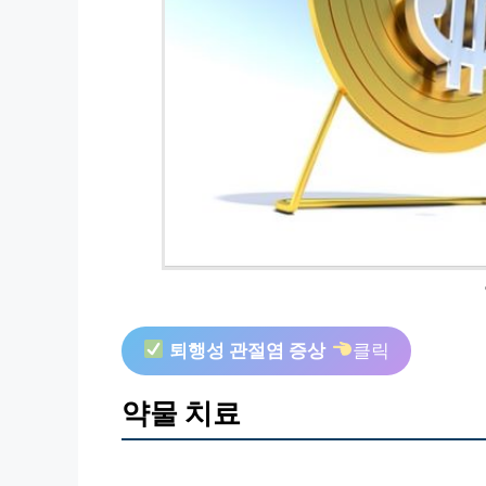
퇴행성 관절염 증상
클릭
약물 치료