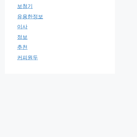
보청기
유용한정보
이사
정보
추천
커피원두