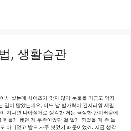
법, 생활습관
어서 샀는데 사이즈가 맞지 않아 눈물을 머금고 억지
걷는 일이 많았는데요, 어느 날 발가락이 간지러워 세밀
간이 지나면 나아질거로 생각한 저는 극심한 간지러움에
 힘들게 했던 게 무좀이었단 걸 알게 되었을 때 좀 놀
도 아니었고 발도 자주 씻었기 때문이었죠. 지금 생각