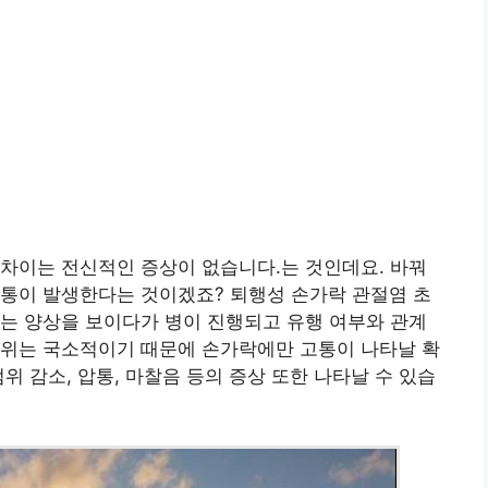
차이는 전신적인 증상이 없습니다.는 것인데요. 바꿔
고통이 발생한다는 것이겠죠? 퇴행성 손가락 관절염 초
는 양상을 보이다가 병이 진행되고 유행 여부와 관계
부위는 국소적이기 때문에 손가락에만 고통이 나타날 확
위 감소, 압통, 마찰음 등의 증상 또한 나타날 수 있습