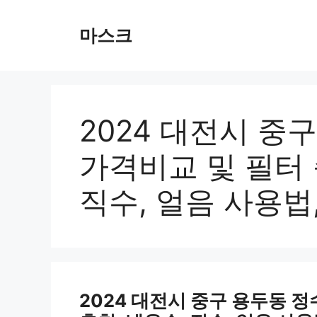
컨
텐
마스크
츠
로
건
너
뛰
2024 대전시 중
기
가격비교 및 필터 순
직수, 얼음 사용법
2024 대전시 중구 용두동 정