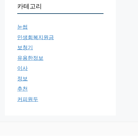
카테고리
눈썹
민생회복지원금
보청기
유용한정보
이사
정보
추천
커피원두