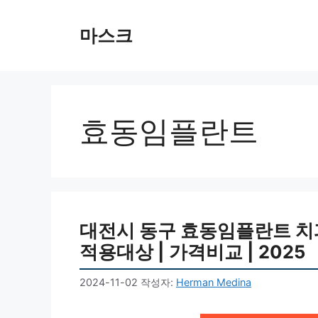
컨
텐
마스크
츠
로
건
너
뛰
효동임플란트
기
대전시 동구 효동임플란트 치과 
적용대상 | 가격비교 | 2025
2024-11-02
작성자:
Herman Medina