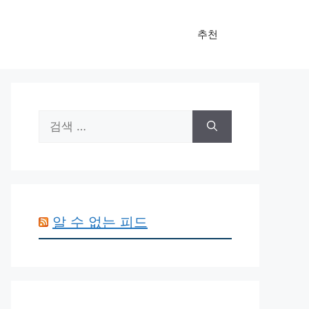
추천
검
색:
알 수 없는 피드