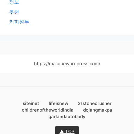
정보
추천
커피원두
https://masquewordpress.com/
siteinet
lifeisnew
21stonecrusher
childrenoftheworldindia
dojangmakpa
garlandautobody
▲ TOP