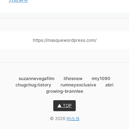
https://masquewordpress.com/
suzannevegafilm
lifeisnew
mty1090
chugchug.tistory
rumneyexclusive
abri
growing-brannlee
▲ TOP
© 2026
마스크