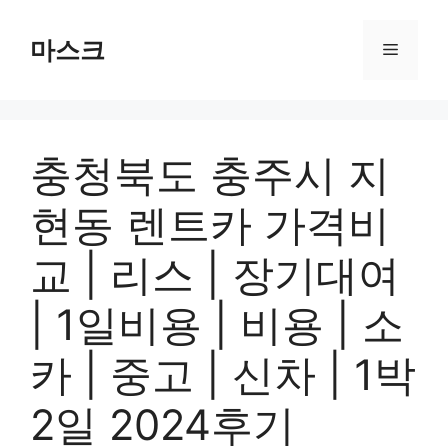
컨
텐
마스크
메
츠
로
뉴
건
너
충청북도 충주시 지
뛰
기
현동 렌트카 가격비
교 | 리스 | 장기대여
| 1일비용 | 비용 | 소
카 | 중고 | 신차 | 1박
2일 2024후기