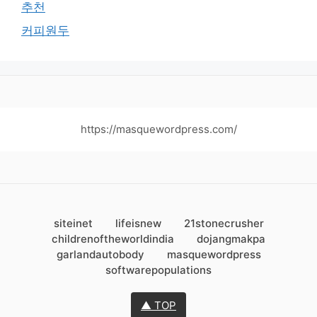
추천
커피원두
https://masquewordpress.com/
siteinet
lifeisnew
21stonecrusher
childrenoftheworldindia
dojangmakpa
garlandautobody
masquewordpress
softwarepopulations
▲ TOP