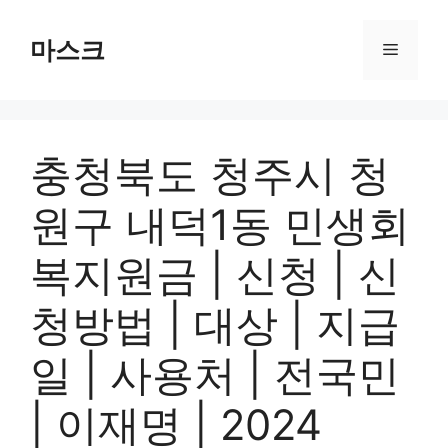
컨
텐
마스크
메
츠
로
뉴
건
너
충청북도 청주시 청
뛰
기
원구 내덕1동 민생회
복지원금 | 신청 | 신
청방법 | 대상 | 지급
일 | 사용처 | 전국민
| 이재명 | 2024