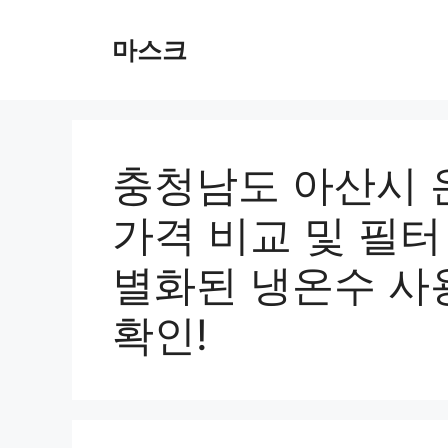
컨
텐
마스크
츠
로
건
너
뛰
충청남도 아산시 
기
가격 비교 및 필터 추
별화된 냉온수 사용
확인!