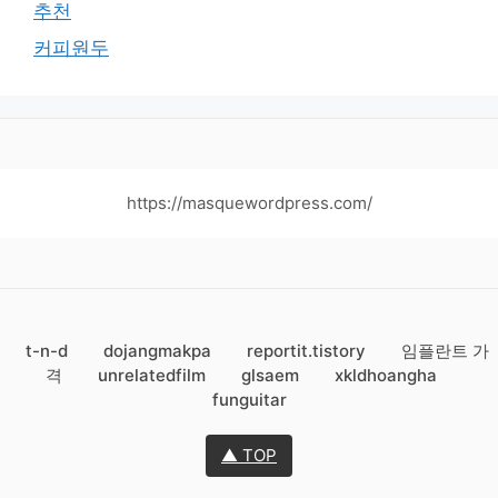
추천
커피원두
https://masquewordpress.com/
t-n-d
dojangmakpa
reportit.tistory
임플란트 가
격
unrelatedfilm
glsaem
xkldhoangha
funguitar
▲ TOP