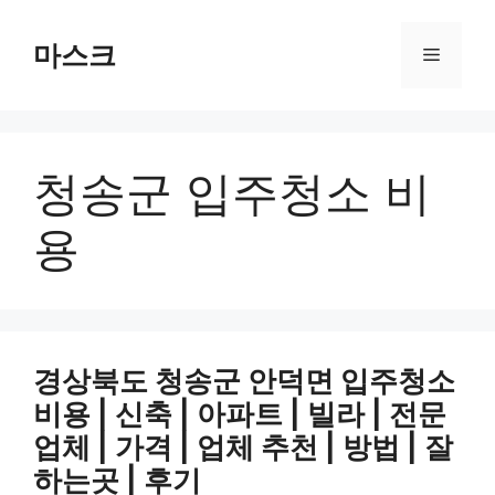
컨
텐
마스크
메
츠
로
뉴
건
너
청송군 입주청소 비
뛰
기
용
경상북도 청송군 안덕면 입주청소
비용 | 신축 | 아파트 | 빌라 | 전문
업체 | 가격 | 업체 추천 | 방법 | 잘
하는곳 | 후기