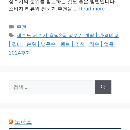
정수기의 순위를 참고하는 것도 좋은 방법입니다.
소비자 리뷰와 전문가 추천을 …
Read more
카
추천
테
태
제주도 제주시 용담2동 정수기 렌탈 | 가격비교
고
그
| 필터 | 순위 | 냉온수 | 렌트 | 추천 | 직수 | 얼음 |
리
2024후기
검
색:
노파즈