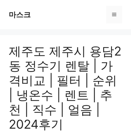
컨
텐
마스크
메
츠
로
뉴
건
너
제주도 제주시 용담2
뛰
기
동 정수기 렌탈 | 가
격비교 | 필터 | 순위
| 냉온수 | 렌트 | 추
천 | 직수 | 얼음 |
2024후기