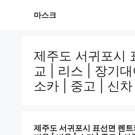
컨
텐
마스크
츠
로
건
너
뛰
제주도 서귀포시 
기
교 | 리스 | 장기대
소카 | 중고 | 신차
제주도 서귀포시 표선면 렌트카 