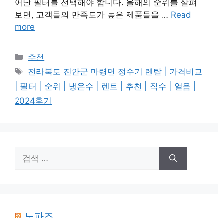
어난 필터를 선택해야 합니다. 올해의 순위를 살펴
보면, 고객들의 만족도가 높은 제품들을 …
Read
more
카
추천
테
태
전라북도 진안군 마령면 정수기 렌탈 | 가격비교
고
그
| 필터 | 순위 | 냉온수 | 렌트 | 추천 | 직수 | 얼음 |
리
2024후기
검
색:
노파즈