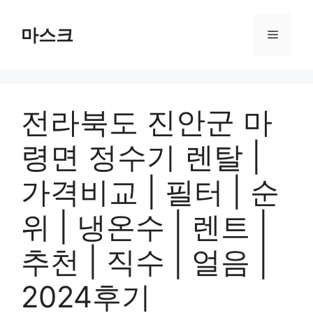
컨
텐
마스크
메
츠
로
뉴
건
너
전라북도 진안군 마
뛰
기
령면 정수기 렌탈 |
가격비교 | 필터 | 순
위 | 냉온수 | 렌트 |
추천 | 직수 | 얼음 |
2024후기