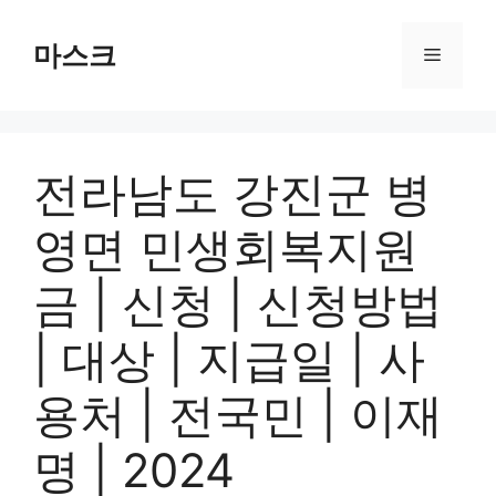
컨
텐
마스크
메
츠
로
뉴
건
너
전라남도 강진군 병
뛰
기
영면 민생회복지원
금 | 신청 | 신청방법
| 대상 | 지급일 | 사
용처 | 전국민 | 이재
명 | 2024