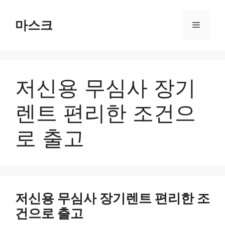
컨
텐
마스크
메
츠
로
뉴
건
너
저신용 무심사 장기
뛰
기
렌트 편리한 조건으
로 출고
저신용 무심사 장기렌트 편리한 조
건으로 출고