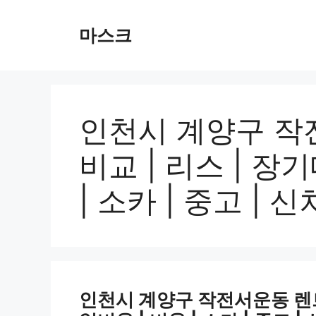
컨
텐
마스크
츠
로
건
너
뛰
인천시 계양구 작
기
비교 | 리스 | 장기
| 소카 | 중고 | 신
인천시 계양구 작전서운동 렌트카