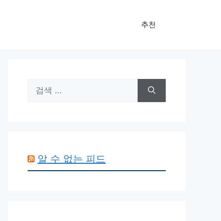
추천
검
색:
알 수 없는 피드