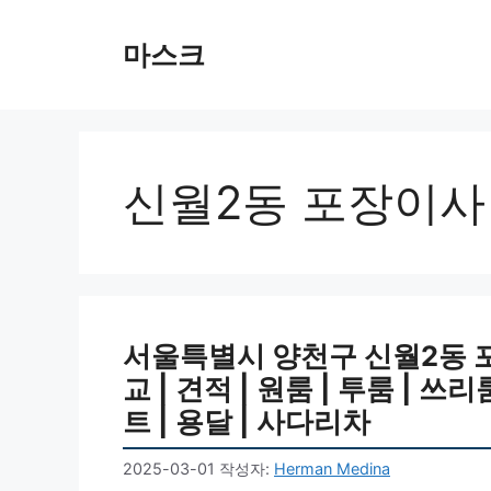
컨
텐
마스크
츠
로
건
너
뛰
신월2동 포장이사
기
서울특별시 양천구 신월2동 
교 | 견적 | 원룸 | 투룸 | 쓰리
트 | 용달 | 사다리차
2025-03-01
작성자:
Herman Medina