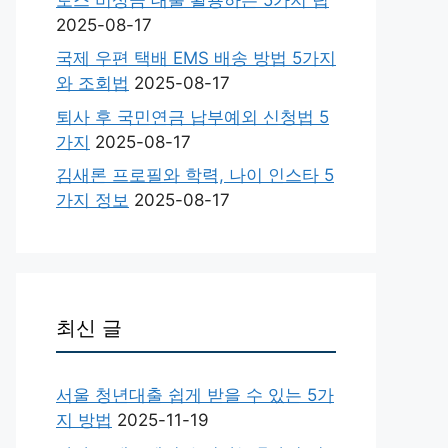
2025-08-17
국제 우편 택배 EMS 배송 방법 5가지
와 조회법
2025-08-17
퇴사 후 국민연금 납부예외 신청법 5
가지
2025-08-17
김새론 프로필와 학력, 나이 인스타 5
가지 정보
2025-08-17
최신 글
서울 청년대출 쉽게 받을 수 있는 5가
지 방법
2025-11-19