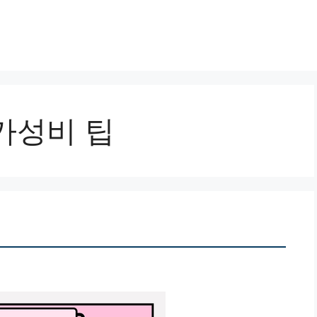
가성비 팁