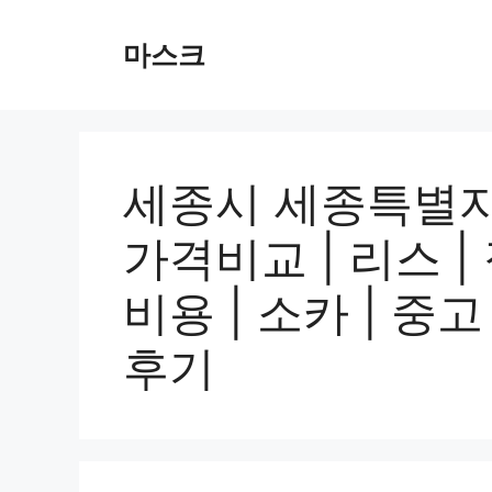
컨
텐
마스크
츠
로
건
너
뛰
세종시 세종특별자
기
가격비교 | 리스 |
비용 | 소카 | 중고 
후기