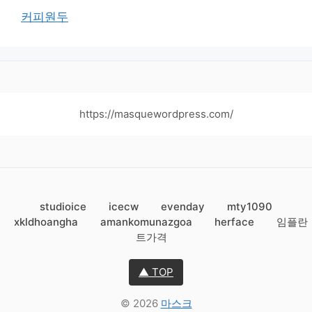
커피원두
https://masquewordpress.com/
studioice
icecw
evenday
mty1090
xkldhoangha
amankomunazgoa
herface
임플란
트가격
▲ TOP
© 2026
마스크