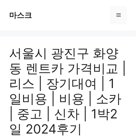
컨
텐
마스크
메
츠
로
뉴
건
너
서울시 광진구 화양
뛰
기
동 렌트카 가격비교 |
리스 | 장기대여 | 1
일비용 | 비용 | 소카
| 중고 | 신차 | 1박2
일 2024후기