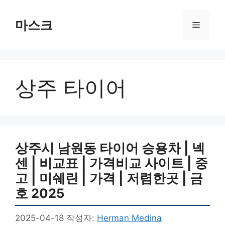
컨
텐
마스크
메
츠
로
뉴
건
너
상주 타이어
뛰
기
상주시 남원동 타이어 승용차 | 넥
센 | 비교표 | 가격비교 사이트 | 중
고 | 미쉐린 | 가격 | 저렴한곳 | 금
호 2025
2025-04-18
작성자:
Herman Medina