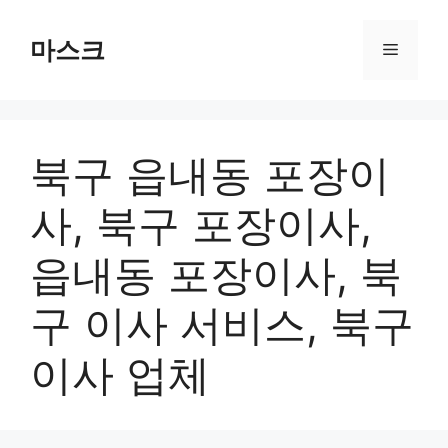
컨
텐
마스크
메
츠
로
뉴
건
너
북구 읍내동 포장이
뛰
기
사, 북구 포장이사,
읍내동 포장이사, 북
구 이사 서비스, 북구
이사 업체