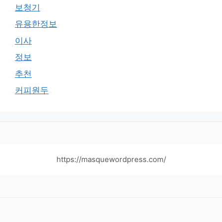
보청기
유용한정보
이사
정보
추천
커피원두
https://masquewordpress.com/